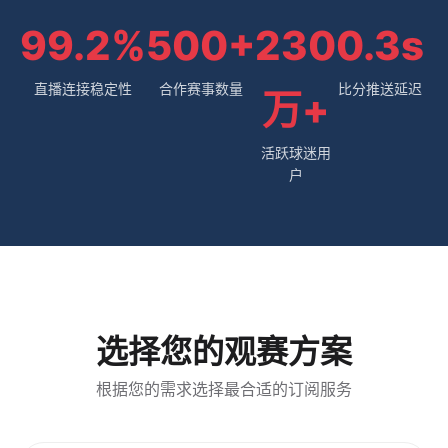
99.2%
500+
230
0.3s
直播连接稳定性
合作赛事数量
比分推送延迟
万+
活跃球迷用
户
选择您的观赛方案
根据您的需求选择最合适的订阅服务