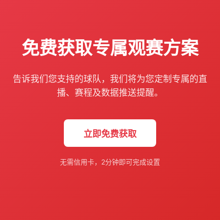
免费获取专属观赛方案
告诉我们您支持的球队，我们将为您定制专属的直
播、赛程及数据推送提醒。
立即免费获取
无需信用卡，2分钟即可完成设置