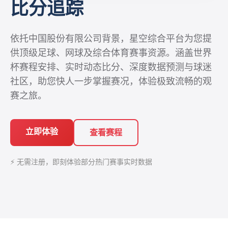
比分追踪
依托中国股份有限公司背景，星空综合平台为您提
供顶级足球、网球及综合体育赛事资源。涵盖世界
杯赛程安排、实时动态比分、深度数据预测与球迷
社区，助您快人一步掌握赛况，体验极致流畅的观
赛之旅。
立即体验
查看赛程
⚡️ 无需注册，即刻体验部分热门赛事实时数据