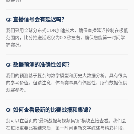
Q: 直播信号会有延迟吗？
我们采用全球分布式CDN加速技术，确保直播延迟控制在极低
范围内，比分推送延迟仅为0.3秒左右，确保您能第一时间掌
握赛况。
Q: 数据预测的准确性如何？
我们的预测基于复杂的数学模型和历史大数据分析，具有很高
的参考价值。但请注意，体育赛事具有偶然性，所有数据仅供
观赛参考。
Q: 如何查看最新的比赛战报和集锦？
您可以在首页的“最新战报与视频集锦”模块直接查看。我们会
在每场重要比赛结束后，第一时间更新文字综述与精彩片段。