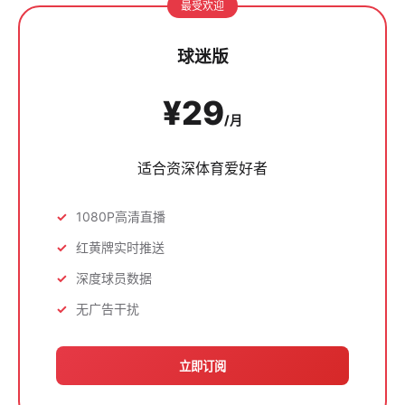
最受欢迎
球迷版
¥29
/月
适合资深体育爱好者
1080P高清直播
红黄牌实时推送
深度球员数据
无广告干扰
立即订阅