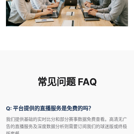
常见问题 FAQ
Q: 平台提供的直播服务是免费的吗？
我们提供基础的实时比分和部分赛事数据免费查看。高清无广
告的直播服务及深度数据分析则需要订阅我们的球迷版或终极
版套餐。