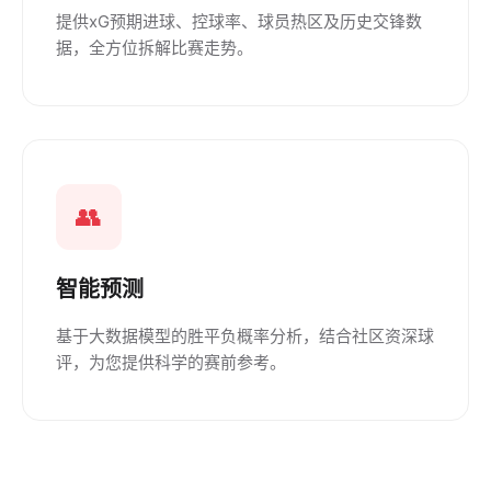
提供xG预期进球、控球率、球员热区及历史交锋数
据，全方位拆解比赛走势。
👥
智能预测
基于大数据模型的胜平负概率分析，结合社区资深球
评，为您提供科学的赛前参考。