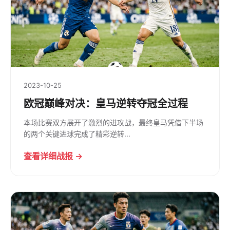
2023-10-25
欧冠巅峰对决：皇马逆转夺冠全过程
本场比赛双方展开了激烈的进攻战，最终皇马凭借下半场
的两个关键进球完成了精彩逆转...
查看详细战报 →