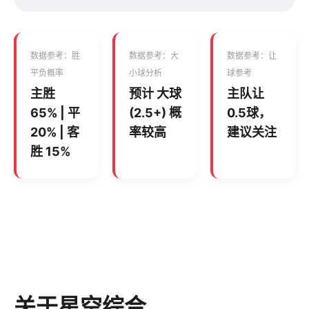
数据参考：胜
数据参考：大
数据参考：让
平负概率
小球分析
球参考
主胜
预计 大球
主队让
65% | 平
(2.5+) 概
0.5球，
20% | 客
率较高
建议关注
胜 15%
关于星空综合