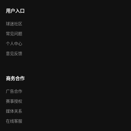
用户入口
球迷社区
常见问题
个人中心
意见反馈
商务合作
广告合作
赛事授权
媒体关系
在线客服