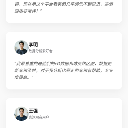
顿，现在用这个平台看英超几乎感觉不到延迟，高清
画质非常棒！”
李明
数据分析爱好者
“我最看重的是他们的xG数据和球员热区图，数据更
新非常及时，对于我分析比赛走势非常有帮助，专业
度极高。”
王强
资深观赛用户