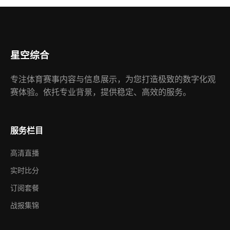
星空综合
专注体育赛事内容与信息展示，为您打造极致的数字化观
赛体验。依托专业背景，提供稳定、高效的服务。
服务栏目
高清直播
实时比分
订阅套餐
战报集锦