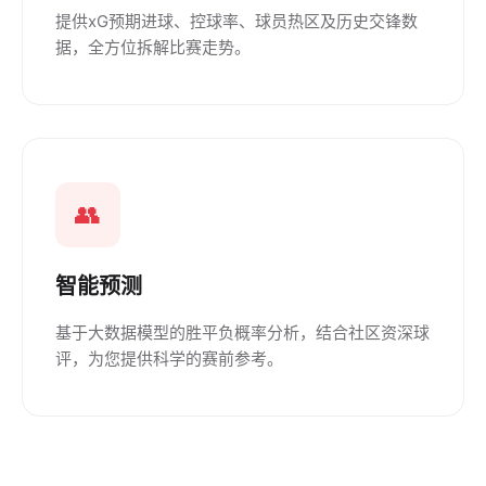
提供xG预期进球、控球率、球员热区及历史交锋数
据，全方位拆解比赛走势。
👥
智能预测
基于大数据模型的胜平负概率分析，结合社区资深球
评，为您提供科学的赛前参考。