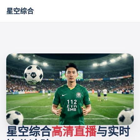
星空综合
星空综合
高清直播
与实时