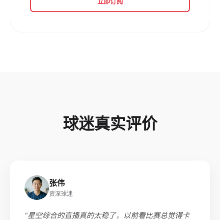
立即订阅
球迷真实评价
张伟
资深球迷
“星空综合的直播真的太稳了，以前看比赛总觉得卡