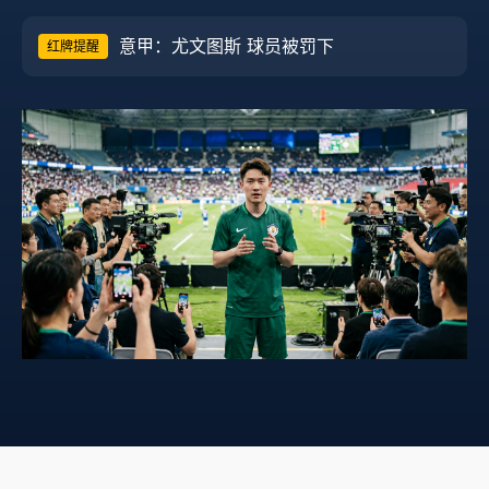
意甲：尤文图斯 球员被罚下
红牌提醒