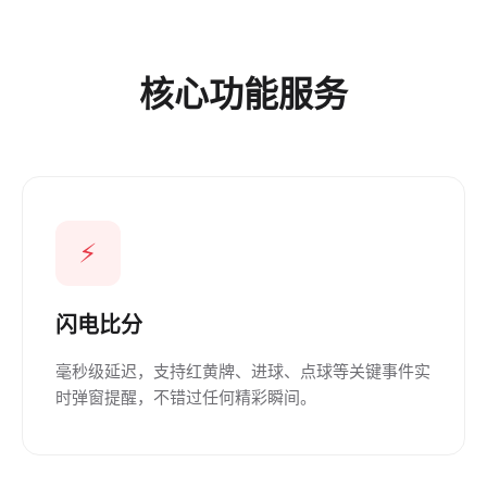
核心功能服务
⚡
闪电比分
毫秒级延迟，支持红黄牌、进球、点球等关键事件实
时弹窗提醒，不错过任何精彩瞬间。