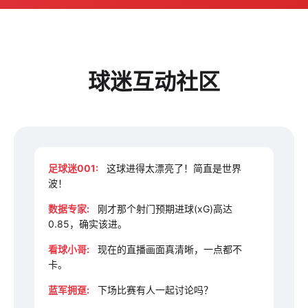
球迷互动社区
足球迷001:
这球进得太漂亮了！简直是世界
波！
数据专家:
刚才那个射门预期进球(xG)高达
0.85，确实该进。
看球小哥:
现在的直播画面真清晰，一点都不
卡。
蓝军拥趸:
下场比赛有人一起讨论吗？