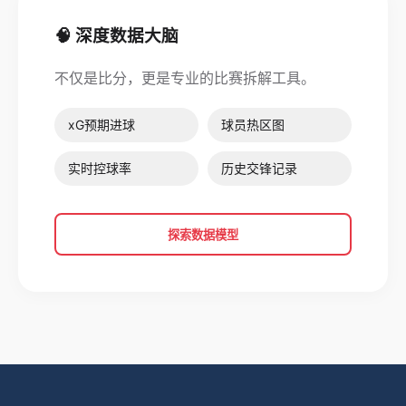
🧠 深度数据大脑
不仅是比分，更是专业的比赛拆解工具。
xG预期进球
球员热区图
实时控球率
历史交锋记录
探索数据模型