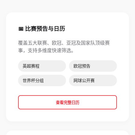
📅 比赛预告与日历
覆盖五大联赛、欧冠、亚冠及国家队顶级赛
事，支持多维度快速筛选。
英超赛程
欧冠预告
世界杯分组
网球公开赛
查看完整日历