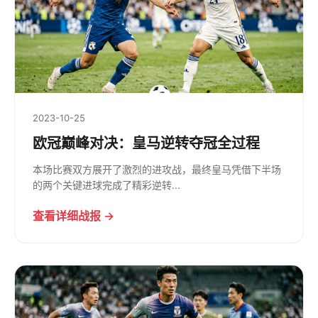
2023-10-25
欧冠巅峰对决：皇马逆转夺冠全过程
本场比赛双方展开了激烈的进攻战，最终皇马凭借下半场
的两个关键进球完成了精彩逆转...
查看详细战报 →