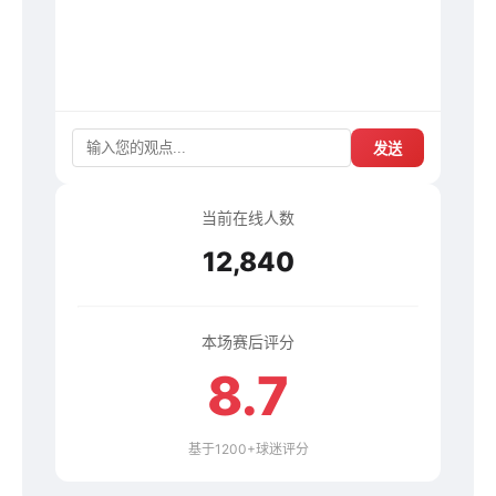
发送
当前在线人数
12,840
本场赛后评分
8.7
基于1200+球迷评分