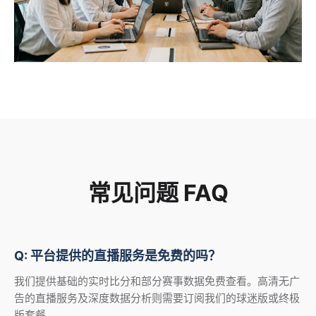
常见问题 FAQ
Q: 平台提供的直播服务是免费的吗？
我们提供基础的实时比分和部分赛事数据免费查看。高清无广
告的直播服务及深度数据分析则需要订阅我们的球迷版或终极
版套餐。