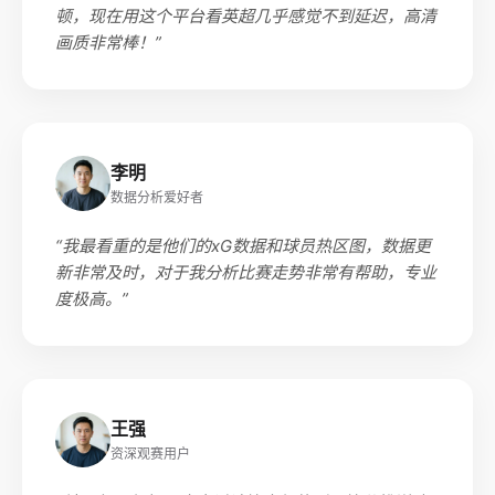
顿，现在用这个平台看英超几乎感觉不到延迟，高清
画质非常棒！”
李明
数据分析爱好者
“我最看重的是他们的xG数据和球员热区图，数据更
新非常及时，对于我分析比赛走势非常有帮助，专业
度极高。”
王强
资深观赛用户