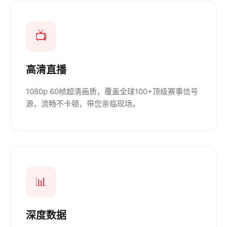
📺
高清直播
1080p 60帧超清画质，覆盖全球100+顶级赛事信号
源，流畅不卡顿，带您亲临现场。
📊
深度数据