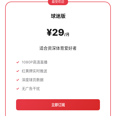
最受欢迎
球迷版
¥29
/月
适合资深体育爱好者
1080P高清直播
红黄牌实时推送
深度球员数据
无广告干扰
立即订阅